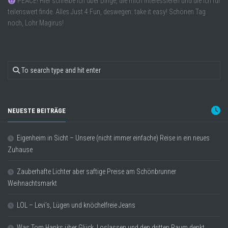
PEACE! Hier schreibe ich über Dinge, die mich interessieren und die ich für
teilenswert finde. Alles Just 4 Fun, deswegen: take it easy! Schönen Tag
noch, Lohr Magirus!
NEUESTE BEITRÄGE
Eigenheim in Sicht – Unsere (nicht immer einfache) Reise in ein neues
Zuhause
Zauberhafte Lichter aber saftige Preise am Schönbrunner
Weihnachtsmarkt
LOL – Levi’s, Lügen und knöchelfreie Jeans
Was Tom Hanks über Glück, Loslassen und den dritten Raum denkt