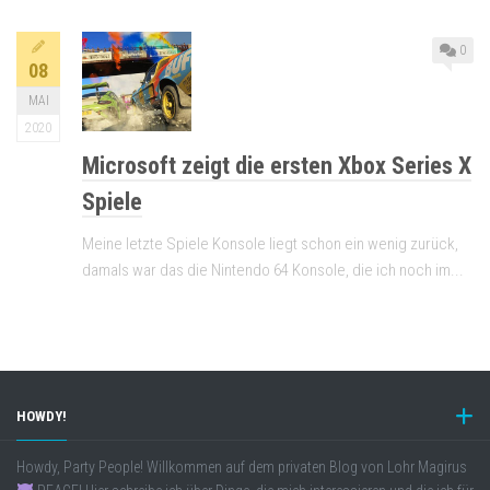
0
08
MAI
2020
Microsoft zeigt die ersten Xbox Series X
Spiele
Meine letzte Spiele Konsole liegt schon ein wenig zurück,
damals war das die Nintendo 64 Konsole, die ich noch im...
HOWDY!
Howdy, Party People! Willkommen auf dem privaten Blog von Lohr Magirus