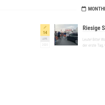
MONTHL
Riesige 
14
APR.
Leute! Bitte! 
2020
der erste Tag,