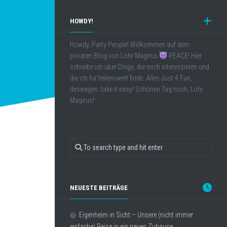
HOWDY!
Howdy, Party People! Willkommen auf dem
privaten Blog von Lohr Magirus
PEACE! Hier
schreibe ich über Dinge, die mich interessieren und
die ich für teilenswert finde. Alles Just 4 Fun,
deswegen: take it easy! Schönen Tag noch, Lohr
Magirus!
NEUESTE BEITRÄGE
Eigenheim in Sicht – Unsere (nicht immer
einfache) Reise in ein neues Zuhause