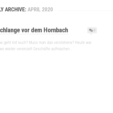
Y ARCHIVE:
APRIL 2020
Schlange vor dem Hornbach
0
Was geht mit euch? Muss man das verstehene? Heute war
 wo wieder vereinzelt Geschäfte aufmachen...