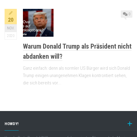
0
20
NOV.
2020
Warum Donald Trump als Präsident nicht
abdanken will?
Ganz einfach: denn als normler US Bürger wird sich Donald
Trump einigen unangenehmen Klagen kontrontiert sehen,
die sich bereits vor...
HOWDY!