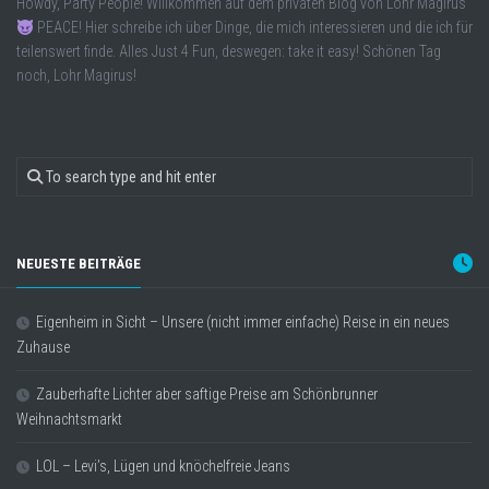
Howdy, Party People! Willkommen auf dem privaten Blog von Lohr Magirus
PEACE! Hier schreibe ich über Dinge, die mich interessieren und die ich für
teilenswert finde. Alles Just 4 Fun, deswegen: take it easy! Schönen Tag
noch, Lohr Magirus!
NEUESTE BEITRÄGE
Eigenheim in Sicht – Unsere (nicht immer einfache) Reise in ein neues
Zuhause
Zauberhafte Lichter aber saftige Preise am Schönbrunner
Weihnachtsmarkt
LOL – Levi’s, Lügen und knöchelfreie Jeans